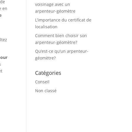
nde
voisinage avec un
e en
arpenteur-géomètre
e
L’importance du certificat de
localisation
Comment bien choisir son
ltez
arpenteur-géomètre?
Qu’est-ce qu’un arpenteur-
pour
géomètre?
s
et
Catégories
Conseil
Non classé