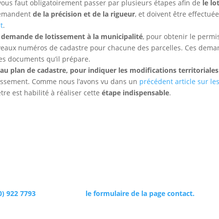
l vous faut obligatoirement passer par plusieurs étapes afin de
le lo
 demandent
de la précision et de la rigueur
, et doivent être effectué
t
.
 demande de lotissement à la municipalité
, pour obtenir le permi
ouveaux numéros de cadastre pour chacune des parcelles. Ces dem
des documents qu’il prépare.
au plan de cadastre, pour indiquer les modifications territoriales
otissement. Comme nous l’avons vu dans un
précédent article sur le
tre est habilité à réaliser cette
étape indispensable
.
mmobilier et pour cela
mettre sur pied un projet de lotissement d
nteur-géomètre spécialiste du lotissement
depuis près de 25 ans. 
mpagner pour mener à bien votre projet.
0) 922 7793
ou remplissez
le formulaire de la page contact.