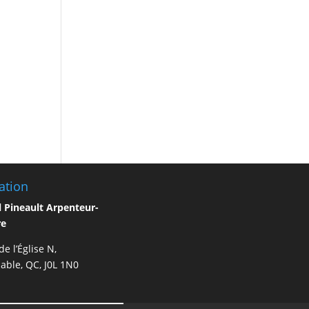
ation
 Pineault Arpenteur-
re
e l’Église N,
able, QC, J0L 1N0