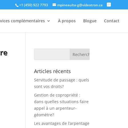
+1 (450) 922 7793
mpineaulta-g@videotron.ca
rvices complémentaires
À propos
Blogue
Contact
re
Articles récents
Servitude de passage : quels
sont vos droits?
r
Gestion de copropriété :
dans quelles situations faire
appel à un arpenteur-
géomètre?
Les avantages de l’arpentage