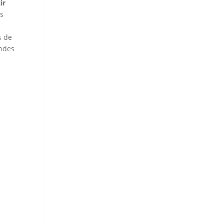
tir
es
s de
andes
s
e
Il