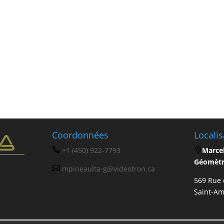
Contactez-nous!
Coordonnées
Localis

+1 (450) 922-7793

Marcel
Géomèt

mpineaulta-g@videotron.ca
569 Rue d
Saint-Am