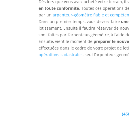
Dès lors que vous avez acheté votre terrain, i
en toute conformité
. Toutes ces opérations
par un
arpenteur-géomètre fiable et compéten
Dans un premier temps, vous devrez faire
une
lotissement. Ensuite il faudra réserver de n
sont faites par l’arpenteur-géomètre, à l’aide 
Ensuite, vient le moment de
préparer le nouve
effectuées dans le cadre de votre projet de l
opérations cadastrales
, seul l’arpenteur-géomè
Vous voulez faire un bon investissement i
terrain
? faites appel à Marcel Pineault,
arpe
saura vous acco
Pour le contacter, composez le
(45